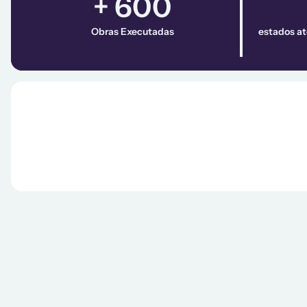
+ 600
Obras Executadas
estados at