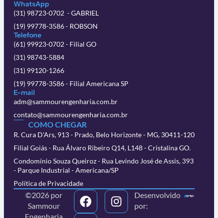
WhatsApp
(31) 98723-0702 - GABRIEL
(19) 99778-3586 - ROBSON
Telefone
(61) 99923-0702 - Filial GO
(31) 98743-5884
(31) 99120-1266
(19) 99778-3586 - Filial Americana SP
E-mail
adm@sammourengenharia.com.br
contato@sammourengenharia.com.br
COMO CHEGAR
R. Cura D'Ars, 913 - Prado, Belo Horizonte - MG, 30411-120
Filial Goiás - Rua Álvaro Ribeiro Q14, L148 - Cristalina GO.
Condomínio Souza Queiroz - Rua Levindo José de Assis, 393
- Parque Industrial - Americana/SP
Política de Privacidade
©2026 por
Desenvolvido
Sammour
por:
Engenharia