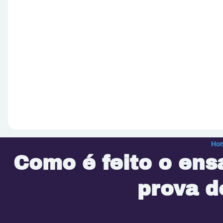
Ho
Como é feito o ens
prova d