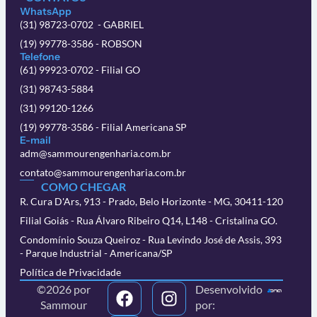
WhatsApp
(31) 98723-0702 - GABRIEL
(19) 99778-3586 - ROBSON
Telefone
(61) 99923-0702 - Filial GO
(31) 98743-5884
(31) 99120-1266
(19) 99778-3586 - Filial Americana SP
E-mail
adm@sammourengenharia.com.br
contato@sammourengenharia.com.br
COMO CHEGAR
R. Cura D'Ars, 913 - Prado, Belo Horizonte - MG, 30411-120
Filial Goiás - Rua Álvaro Ribeiro Q14, L148 - Cristalina GO.
Condomínio Souza Queiroz - Rua Levindo José de Assis, 393
- Parque Industrial - Americana/SP
Política de Privacidade
©2026 por
Desenvolvido
Sammour
por: