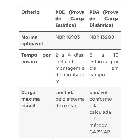
Critério
PCE (Prova
PDA (Prova
de Carga
de Carga
Estática)
Dinâmica)
Norma
NBR 16903
NBR 13208
aplicável
Tempo por
2 a 4 dias,
5 a 10
ensaio
incluindo
estacas por
montagem e
dia em
desmontage
campo
m
Carga
Limitada
Variável
máxima
pelo sistema
conforme
viável
de reação
pilão,
calculada
pelo
método
CAPWAP