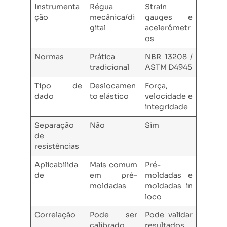
Instrumenta
Régua
Strain
ção
mecânica/di
gauges e
gital
acelerômetr
os
Normas
Prática
NBR 13208 /
tradicional
ASTM D4945
Tipo de
Deslocamen
Força,
dado
to elástico
velocidade e
integridade
Separação
Não
Sim
de
resistências
Aplicabilida
Mais comum
Pré-
de
em pré-
moldadas e
moldadas
moldadas in
loco
Correlação
Pode ser
Pode validar
calibrado
resultados