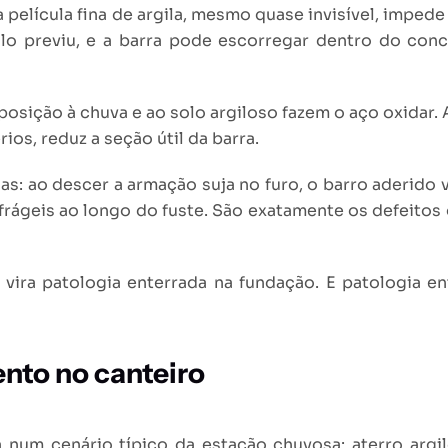
elícula fina de argila, mesmo quase invisível, impede
lo previu, e a barra pode escorregar dentro do concr
posição à chuva e ao solo argiloso fazem o aço oxidar.
ios, reduz a seção útil da barra.
s: ao descer a armação suja no furo, o barro aderido 
 frágeis ao longo do fuste. São exatamente os defeitos
vira patologia enterrada na fundação. E patologia en
nto no canteiro
um cenário típico da estação chuvosa: aterro argilo