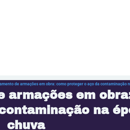
mento de armações em obra: como proteger o aço da contaminação n
 armações em obra
 contaminação na ép
chuva