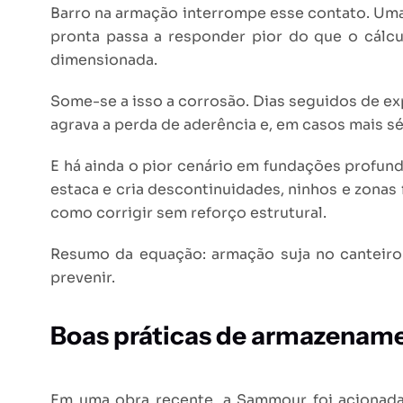
Barro na armação interrompe esse contato. Uma p
pronta passa a responder pior do que o cálcu
dimensionada.
Some-se a isso a corrosão. Dias seguidos de ex
agrava a perda de aderência e, em casos mais sér
E há ainda o pior cenário em fundações profunda
estaca e cria descontinuidades, ninhos e zonas
como corrigir sem reforço estrutural.
Resumo da equação: armação suja no canteiro 
prevenir.
Boas práticas de armazename
Em uma obra recente, a Sammour foi acionada n